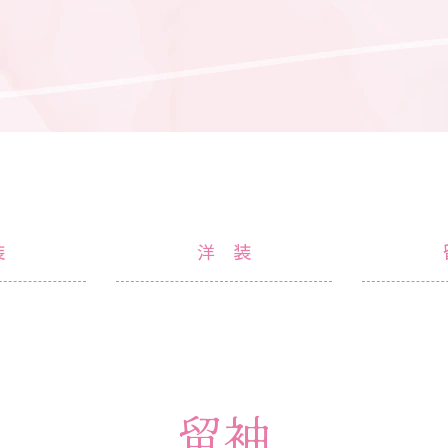
装
洋装
留袖