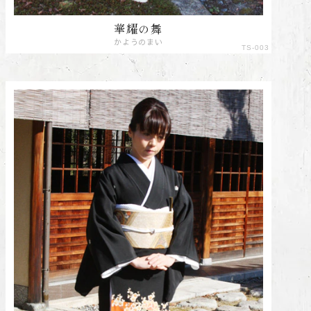
華耀の舞
かようのまい
TS-003