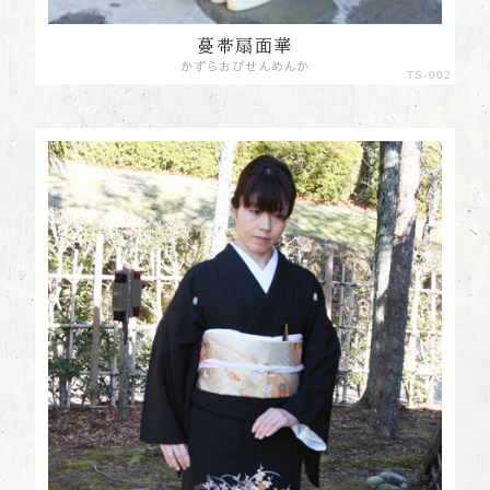
蔓帯扇面華
かずらおびせんめんか
TS-002