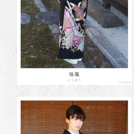
煌凰
こうおう
TS-004