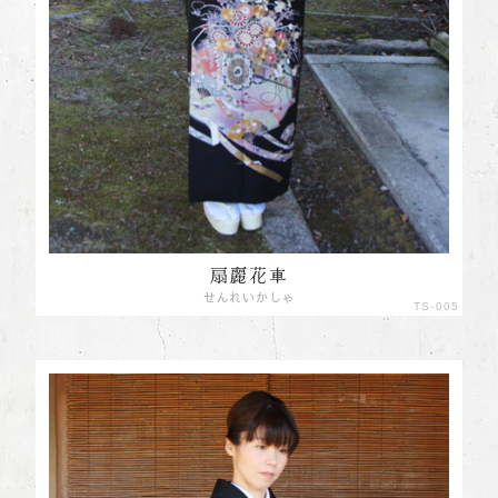
扇麗花車
せんれいかしゃ
TS-005