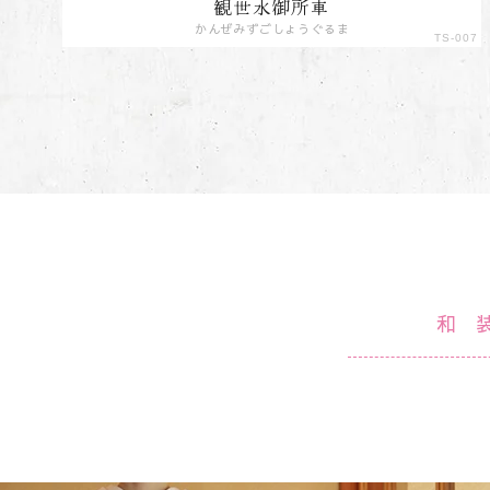
観世水御所車
かんぜみずごしょうぐるま
TS-007
和