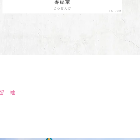
寿扇華
じゅせんか
TS-009
留袖