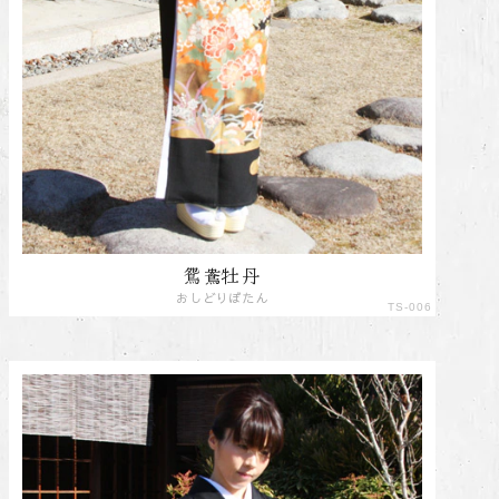
鴛鴦牡丹
おしどりぼたん
TS-006