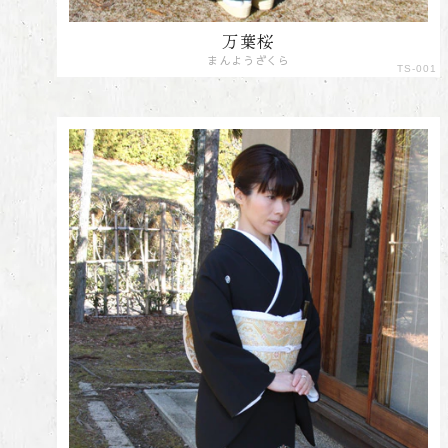
万葉桜
まんようざくら
TS-001