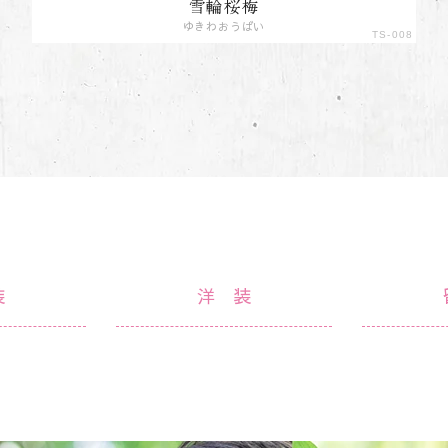
雪輪桜梅
ゆきわおうばい
TS-008
装
洋装